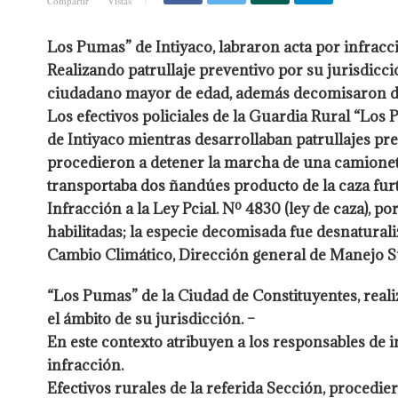
Compartir
Vistas
Los Pumas” de Intiyaco, labraron acta por infracci
Realizando patrullaje preventivo por su jurisdicció
ciudadano mayor de edad, además decomisaron do
Los efectivos policiales de la Guardia Rural “Los 
de Intiyaco mientras desarrollaban patrullajes pre
procedieron a detener la marcha de una camione
transportaba dos ñandúes producto de la caza furt
Infracción a la Ley Pcial. Nº 4830 (ley de caza), po
habilitadas; la especie decomisada fue desnatural
Cambio Climático, Dirección general de Manejo Su
“Los Pumas” de la Ciudad de Constituyentes, reali
el ámbito de su jurisdicción. –
En este contexto atribuyen a los responsables de i
infracción.
Efectivos rurales de la referida Sección, procediero