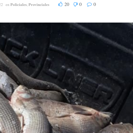
20
0
0
Policiales
Provinciales
22
en
,