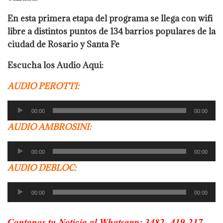
En esta primera etapa del programa se llega con wifi
libre a distintos puntos de 134 barrios populares de la
ciudad de Rosario y Santa Fe
Escucha los Audio Aqui:
AUDIO PEROTTI:
Reproductor
00:00
00:00
de
AUDIO AMBROSINI:
audio
Reproductor
00:00
00:00
de
AUDIO DEBLOC:
audio
Reproductor
00:00
00:00
de
audio
Contanos tu Noticia al Whatsapp: 3482- 419-217.