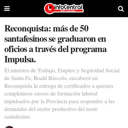
Reconquista: más de 50
santafesinos se graduaron en
oficios a través del programa
Impulsa.
El ministro de Trabajo, Empleo y Seguridad Social
de Santa Fe, Roald Báscolo, encabezó en
Reconquista la entrega de certificados a quienes
completaron cursos de formación laboral
impulsados por la Provincia para responder a las
demandas del sector productivo del norte
santafesino.