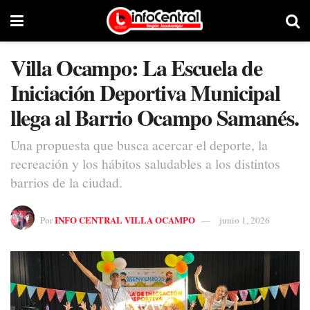
Villa Ocampo: La Escuela de
Iniciación Deportiva Municipal
llega al Barrio Ocampo Samanés.
Una propuesta que busca acercar el deporte, la
recreación y los hábitos saludables a los distintos
barrios de la ciudad.
INFO CENTRAL VILLA OCAMPO
Por
junio 1, 2026