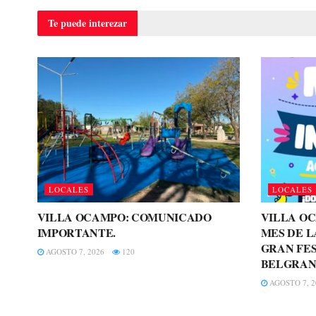
Te puede
interezar
LOCALES
LOCALES
VILLA OCAMPO: COMUNICADO
VILLA O
IMPORTANTE.
MES DE L
GRAN FES
AGOSTO 7, 2026
120
BELGRAN
AGOSTO 7, 2