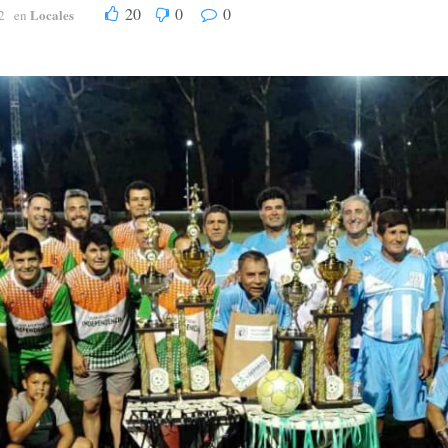
20
0
0
Locales
2
en