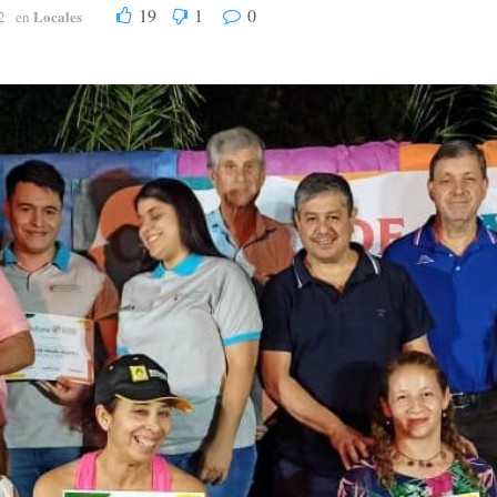
19
1
0
Locales
2
en