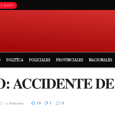
2 294525
D
POLITÌCA
POLICIALES
PROVINCIALES
NACIONALES
: ACCIDENTE DE
19
1
0
Policiales
22
en