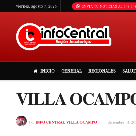
viernes, agosto 7, 2026
ENVIA TU NOTICIAS AL 549 348
INICIO
GENERAL
REGIONALES
SALU
VILLA OCAMPO
INFO CENTRAL VILLA OCAMPO
Por
diciembre 14, 20