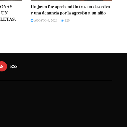
SONAS
Un joven fue aprehendido tras un desorden
 UN
y una denuncia por la agresión a un niño.
LETAS.
AGOSTO 4, 2026
120
RSS