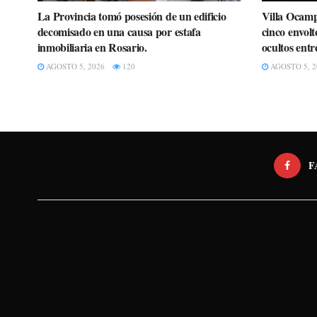
La Provincia tomó posesión de un edificio
Villa Ocamp
decomisado en una causa por estafa
cinco envolt
inmobiliaria en Rosario.
ocultos entr
AGOSTO 5, 2026
120
AGOSTO 5, 2
F