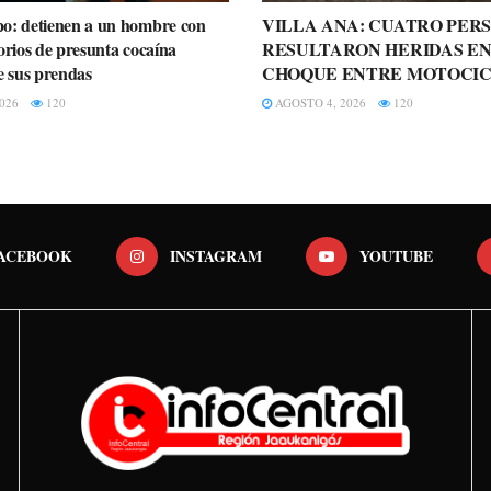
o: detienen a un hombre con
VILLA ANA: CUATRO PER
orios de presunta cocaína
RESULTARON HERIDAS EN
e sus prendas
CHOQUE ENTRE MOTOCIC
026
120
AGOSTO 4, 2026
120
ACEBOOK
INSTAGRAM
YOUTUBE