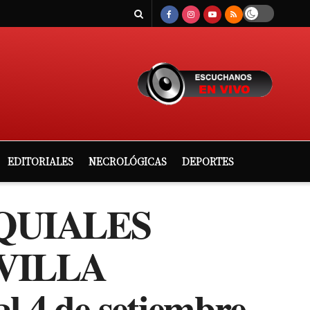
EDITORIALES
NECROLÓGICAS
DEPORTES
QUIALES
 VILLA
 4 de setiembre