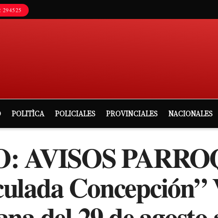
 294525
D
POLITÌCA
POLICIALES
PROVINCIALES
NACIONALES
: AVISOS PARRO
culada Concepción”
del 29 de agosto al