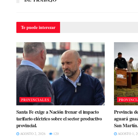
Te puede
interezar
PROVINCIALES
PROVINCI
Santa Fe exige a Nación frenar el impacto
Provincia de
tarifario eléctrico sobre el sector productivo
aguará guaz
provincial.
San Martín
AGOSTO 2, 2026
120
AGOSTO 1, 2