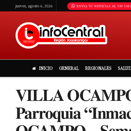
jueves, agosto 6, 2026
ENVIA TU NOTICIAS AL 549 3482
INICIO
GENERAL
REGIONALES
SALU
VILLA OCAMPO
Parroquia “Inma
OCAMPO – Semana 