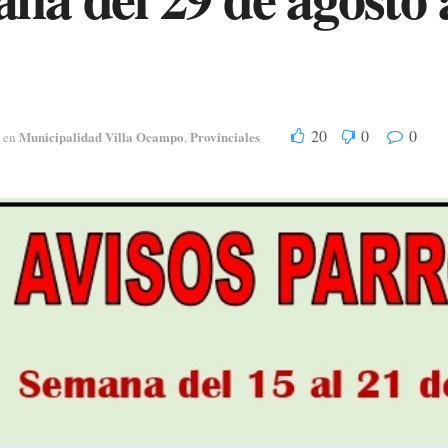
20
0
0
Municipalidad Villa Ocampo
Provinciales
en
,