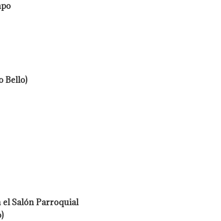
mpo
 Bello)
 el Salón Parroquial
)