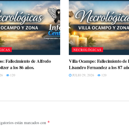
GICAS
NECROLÓGICAS
o: Fallecimiento de Alfredo
Villa Ocampo: Fallecimiento de
tzer a los 86 años.
Lisandro Fernandez a los 87 añ
26
120
JULIO 29, 2026
120
gatorios están marcados con
*