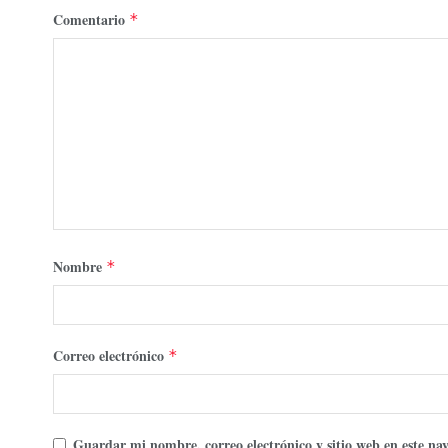
Comentario
*
Nombre
*
Correo electrónico
*
Guardar mi nombre, correo electrónico y sitio web en este n