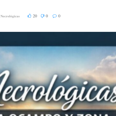
20
0
0
Necrológicas