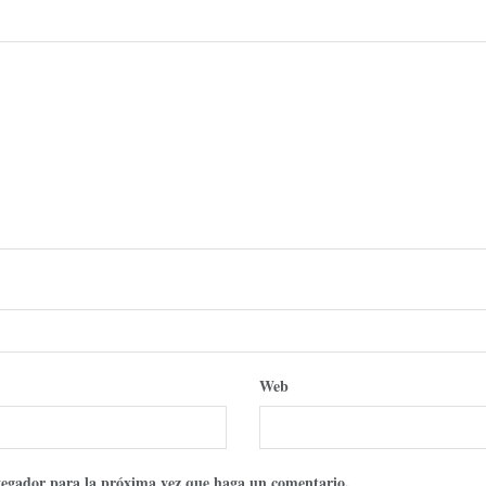
Web
avegador para la próxima vez que haga un comentario.