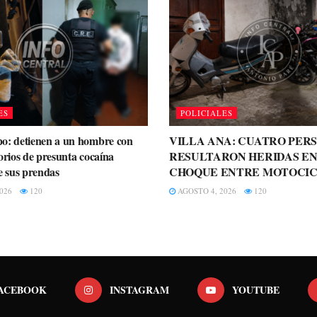
ES
POLICIALES
o: detienen a un hombre con
VILLA ANA: CUATRO PER
orios de presunta cocaína
RESULTARON HERIDAS EN
e sus prendas
CHOQUE ENTRE MOTOCIC
026
120
AGOSTO 4, 2026
120
ACEBOOK
INSTAGRAM
YOUTUBE