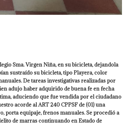
olegio Sma. Virgen Niña, en su bicicleta, dejandola
ían sustraído su bicicleta, tipo Playera, color
anuales. De tareas investigativas realizadas por
ien adujo haber adquirido de buena fe en fecha
víctima, aduciendo que fue vendida por el ciudadano
uestro acorde al ART 240 CPPSF de (01) una
ro, porta equipaje, frenos manuales. Se procedió a
 delito de marras continuando en Estado de