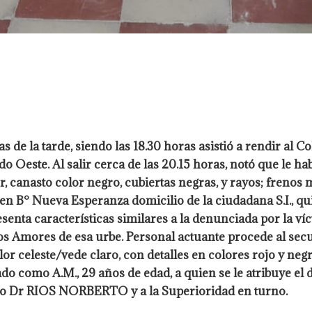
s de la tarde, siendo las 18.30 horas asistió a rendir al C
do Oeste. Al salir cerca de las 20.15 horas, notó que le hab
, canasto color negro, cubiertas negras, y rayos; frenos m
en B° Nueva Esperanza domicilio de la ciudadana S.I., qu
resenta características similares a la denunciada por la 
Los Amores de esa urbe. Personal actuante procede al sec
r celeste/vede claro, con detalles en colores rojo y neg
do como A.M., 29 años de edad, a quien se le atribuye el
urno Dr RIOS NORBERTO y a la Superioridad en turno.