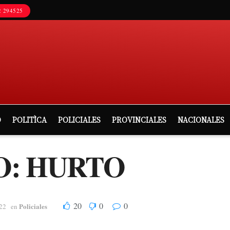
 294525
D
POLITÌCA
POLICIALES
PROVINCIALES
NACIONALES
O: HURTO
20
0
0
Policiales
22
en