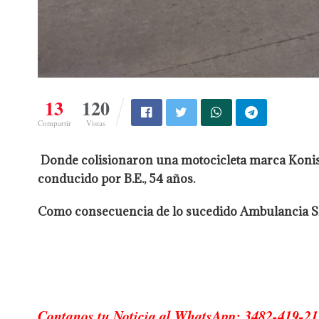
13
120
Compartir
Vistas
Donde colisionaron una motocicleta marca Konisa
conducido por B.E., 54 años.
Como consecuencia de lo sucedido Ambulancia SIES 
Contanos tu Noticia al WhatsApp: 3482-419-21