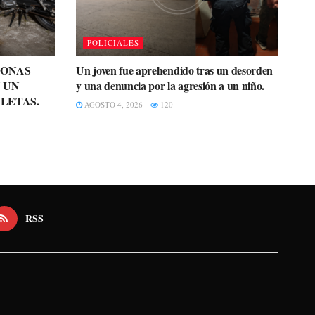
POLICIALES
SONAS
Un joven fue aprehendido tras un desorden
 UN
y una denuncia por la agresión a un niño.
LETAS.
AGOSTO 4, 2026
120
RSS