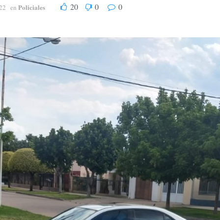
20
0
0
Policiales
22
en