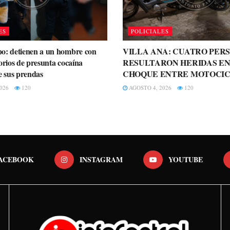
ES
POLICIALES
o: detienen a un hombre con
VILLA ANA: CUATRO PER
orios de presunta cocaína
RESULTARON HERIDAS EN
e sus prendas
CHOQUE ENTRE MOTOCIC
026
120
AGOSTO 4, 2026
120
ACEBOOK
INSTAGRAM
YOUTUBE