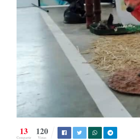
13
120
Compartir
Vistas