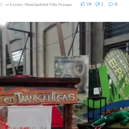
19
1
0
Locales
Municipalidad Villa Ocampo
22
en
,