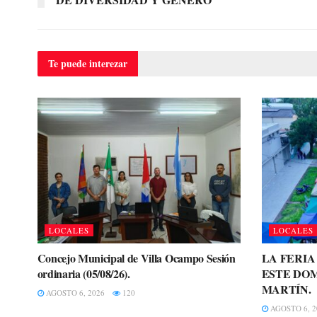
Te puede
interezar
LOCALES
LOCALES
Concejo Municipal de Villa Ocampo Sesión
LA FERI
ordinaria (05/08/26).
ESTE DOM
MARTÍN.
AGOSTO 6, 2026
120
AGOSTO 6, 2