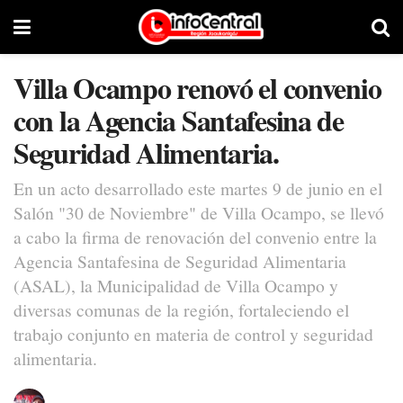
Villa Ocampo renovó el convenio
con la Agencia Santafesina de
Seguridad Alimentaria.
En un acto desarrollado este martes 9 de junio en el
Salón "30 de Noviembre" de Villa Ocampo, se llevó
a cabo la firma de renovación del convenio entre la
Agencia Santafesina de Seguridad Alimentaria
(ASAL), la Municipalidad de Villa Ocampo y
diversas comunas de la región, fortaleciendo el
trabajo conjunto en materia de control y seguridad
alimentaria.