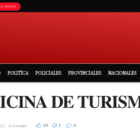
2 294525
D
POLITÌCA
POLICIALES
PROVINCIALES
NACIONALES
FICINA DE TURIS
19
1
0
Locales
022
en