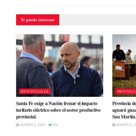
Te puede
interezar
PROVINCIALES
PROVINCI
Santa Fe exige a Nación frenar el impacto
Provincia de
tarifario eléctrico sobre el sector productivo
aguará guaz
provincial.
San Martín
AGOSTO 2, 2026
120
AGOSTO 1, 2