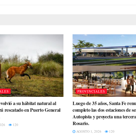
ALES
PROVINCIALES
volvió a su hábitat natural al
Luego de 35 años, Santa Fe ren
ú rescatado en Puerto General
completo las dos estaciones de se
.
Autopista y proyecta una tercer
Rosario.
026
120
AGOSTO 1, 2026
120