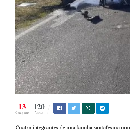
13
120
Compartir
Vistas
Cuatro integrantes de una familia santafesina mur