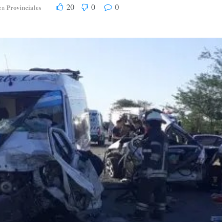
20
0
0
Provinciales
en