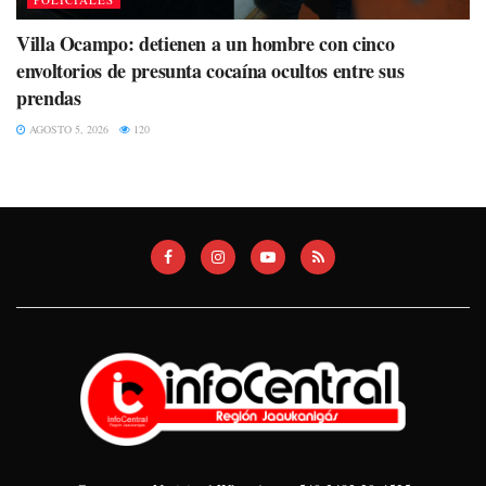
Villa Ocampo: detienen a un hombre con cinco
envoltorios de presunta cocaína ocultos entre sus
prendas
AGOSTO 5, 2026
120