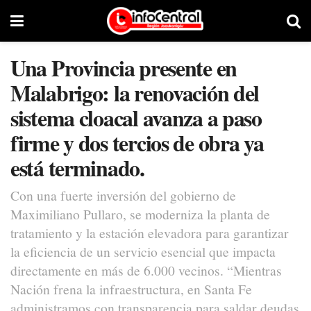
Una Provincia presente en
Malabrigo: la renovación del
sistema cloacal avanza a paso
firme y dos tercios de obra ya
está terminado.
Con una fuerte inversión del gobierno de
Maximiliano Pullaro, se moderniza la planta de
tratamiento y la estación elevadora para garantizar
la eficiencia de un servicio esencial que impacta
directamente en más de 6.000 vecinos. “Mientras
Nación frena la infraestructura, en Santa Fe
administramos con transparencia para saldar deudas