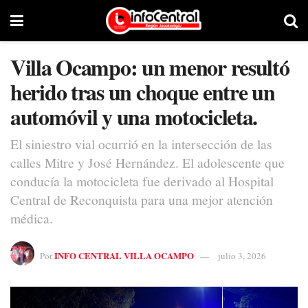
Villa Ocampo: un menor resultó
herido tras un choque entre un
automóvil y una motocicleta.
El siniestro vial ocurrió en la intersección de las
calles Mitre y José Hernández. El adolescente que
conducía la motocicleta fue derivado al Hospital
Central de Reconquista para una mejor atención
médica.
INFO CENTRAL VILLA OCAMPO
Por
julio 3, 2026